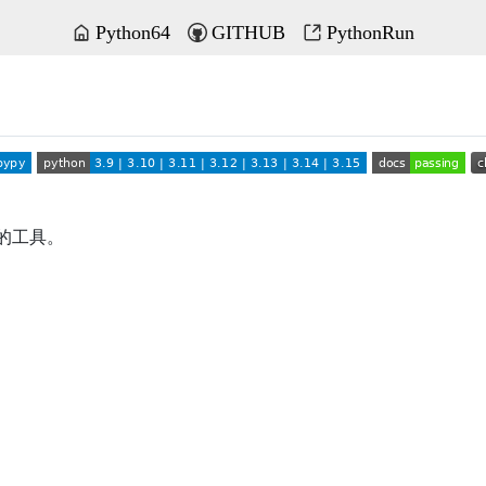
Python64
GITHUB
PythonRun
境的工具。