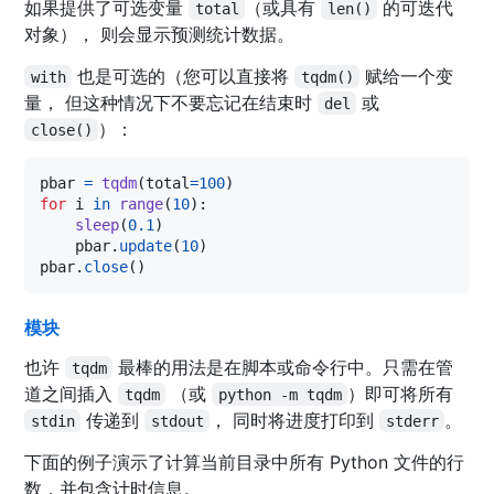
如果提供了可选变量
（或具有
的可迭代
total
len()
对象）， 则会显示预测统计数据。
也是可选的（您可以直接将
赋给一个变
with
tqdm()
量， 但这种情况下不要忘记在结束时
或
del
）：
close()
pbar
=
tqdm
(
total
=
100
for
i
in
range
(
10
):

sleep
(
0.1
)

pbar
.
update
(
10
pbar
.
close
()
模块
也许
最棒的用法是在脚本或命令行中。只需在管
tqdm
道之间插入
（或
）即可将所有
tqdm
python -m tqdm
传递到
， 同时将进度打印到
。
stdin
stdout
stderr
下面的例子演示了计算当前目录中所有 Python 文件的行
数，并包含计时信息。