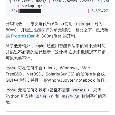
$ tar -zcf - docs/ 
|
 tqdm --bytes --total 
`
du -sb d
>
 backup.tgz

 32%
|
██████████▍                      
|
 8.89G/27.9G
开销很低——每次迭代约 60ns (使用
时为
tqdm.gui
80ns)，并经过性能回归的单元测试。 相比之下，已成熟
的
ProgressBar
有 800ns/iter 的开销。
除了低开销外，
还使用智能算法来预测 剩余时间
tqdm
并跳过不必要的迭代显示，这使得 在大多数情况下开销
可以忽略不计。
可在任何平台 (Linux、Windows、Mac、
tqdm
FreeBSD、NetBSD、Solaris/SunOS) 的任何控制台或
GUI 中运行，并且与 IPython/Jupyter notebook 兼容。
无需任何依赖项 (甚至不需要
!)，只需
tqdm
curses
Python 和支持
和
控制字符的环
回车符 \r
换行符 \n
境。