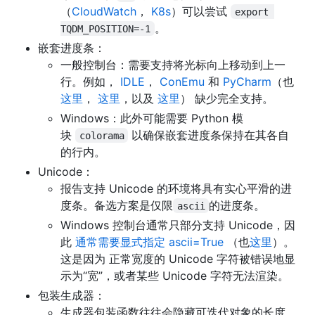
（
CloudWatch
，
K8s
）可以尝试
export 
。
TQDM_POSITION=-1
嵌套进度条：
一般控制台：需要支持将光标向上移动到上一
行。例如，
IDLE
，
ConEmu
和
PyCharm
（也
这里
，
这里
，以及
这里
） 缺少完全支持。
Windows：此外可能需要 Python 模
块
以确保嵌套进度条保持在其各自
colorama
的行内。
Unicode：
报告支持 Unicode 的环境将具有实心平滑的进
度条。备选方案是仅限
的进度条。
ascii
Windows 控制台通常只部分支持 Unicode，因
此
通常需要显式指定 ascii=True
（也
这里
）。
这是因为 正常宽度的 Unicode 字符被错误地显
示为“宽”，或者某些 Unicode 字符无法渲染。
包装生成器：
生成器包装函数往往会隐藏可迭代对象的长度。