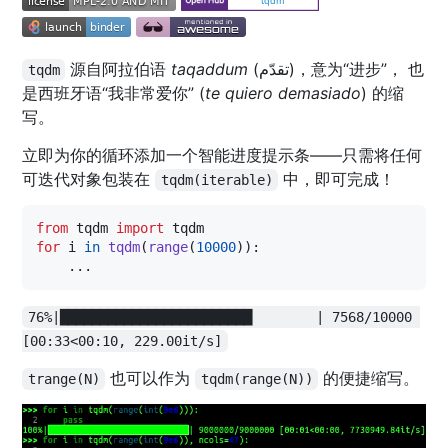
源自阿拉伯语
taqaddum
(تقدّم)，意为“进步”， 也
tqdm
是西班牙语“我非常爱你” (
te quiero demasiado
) 的缩
写。
立即为你的循环添加一个智能进度提示条——只需将任何
可迭代对象包装在
中，即可完成！
tqdm(iterable)
from
tqdm
import
tqdm
for
i
in
tqdm
(
range
(
10000
)):

    ...
76%|████████████████████████        | 7568/10000 
[00:33<00:10, 229.00it/s]
也可以作为
的便捷缩写。
trange(N)
tqdm(range(N))