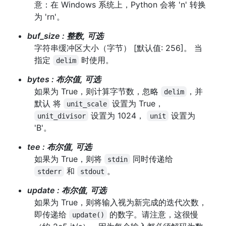
意：在 Windows 系统上，Python 会将 'n' 转换
为 'rn'。
buf_size
:
整数, 可选
字符串缓冲区大小（字节） [默认值: 256]。 当
指定
时使用。
delim
bytes
:
布尔值, 可选
如果为 True，则计算字节数，忽略
，并
delim
默认 将
设置为 True，
unit_scale
设置为 1024，
设置为
unit_divisor
unit
'B'。
tee
:
布尔值, 可选
如果为 True，则将
同时传递给
stdin
和
。
stderr
stdout
update
:
布尔值, 可选
如果为 True，则将输入视为新完成的迭代次数，
即传递给
的数字。请注意，这很慢
update()