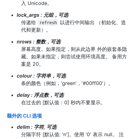
入 Unicode。
lock_args
:
元组，可选
传递给
以进行中间输出 （初始化、迭
refresh
代和更新）。
nrows
:
整数，可选
屏幕高度。如果指定，则从此边界 外的嵌套条隐
藏。如果未指定，则尝试使用环境高度。 备用方
案是 20。
colour
:
字符串，可选
条的颜色（例如，'green'，'#00ff00'）。
delay
:
浮点数，可选
在过去的 [默认值：0] 秒内不要显示。
额外的 CLI 选项
delim
:
字符, 可选
分隔字符 [默认值: 'n']。使用 '0' 表示 null。 注