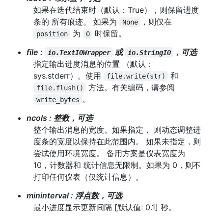
如果在迭代结束时（默认：True），则保留进度
条的 所有痕迹。 如果为
，则仅在
None
为
时保留。
position
0
file
:
或
，可选
io.TextIOWrapper
io.StringIO
指定输出进度消息的位置 （默认：
sys.stderr）。使用
和
file.write(str)
方法。有关编码，请参阅
file.flush()
。
write_bytes
ncols
:
整数，可选
整个输出消息的宽度。如果指定， 则动态调整进
度条的宽度以保持在此范围内。 如果未指定，则
尝试使用环境宽度。 备用方案是仪表宽度为
10，计数器和 统计信息无限制。如果为 0，则不
打印任何仪表（仅统计信息）。
mininterval
:
浮点数，可选
最小进度显示更新间隔 [默认值: 0.1] 秒。