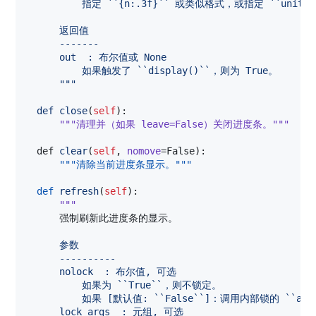
          指定 ``{n:.3f}`` 或类似格式，或指定 ``unit_s
      返回值
      -------
      out  : 布尔值或 None
          如果触发了 ``display()``，则为 True。
      """
def
close
(
self
):

"""清理并（如果 leave=False）关闭进度条。"""
def
clear
(
self
, 
nomove
=
False
):

"""清除当前进度条显示。"""
def
refresh
(
self
):

"""
      强制刷新此进度条的显示。
      参数
      ----------
      nolock  : 布尔值, 可选
          如果为 ``True``，则不锁定。
          如果 [默认值: ``False``]：调用内部锁的 ``acqu
      lock_args  : 元组, 可选