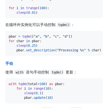
for
i
in
trange
(
100
):

sleep
(
0.01
)
在循环外实例化可以手动控制
：
tqdm()
pbar
=
tqdm
([
"a"
, 
"b"
, 
"c"
, 
"d"
for
char
in
pbar
:

sleep
(
0.25
)

pbar
.
set_description
(
"Processing %s"
%
char
)
手动
使用
语句手动控制
更新：
with
tqdm()
with
tqdm
(
total
=
100
) 
as
pbar
:

for
i
in
range
(
10
):

sleep
(
0.1
)

pbar
.
update
(
10
)