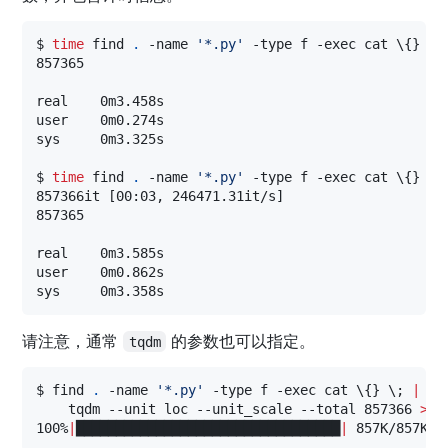
$ 
time
 find 
.
 -name 
'
*.py
'
 -type f -exec cat 
\{
} 
\;
857365

real    0m3.458s

user    0m0.274s

sys     0m3.325s

$ 
time
 find 
.
 -name 
'
*.py
'
 -type f -exec cat 
\{
} 
\;
857366it [00:03, 246471.31it/s]

857365

real    0m3.585s

user    0m0.862s

sys     0m3.358s
请注意，通常
的参数也可以指定。
tqdm
$ find 
.
 -name 
'
*.py
'
 -type f -exec cat 
\{
} 
\;
|
    tqdm --unit loc --unit_scale --total 857366 
>>
 
100%
|
█████████████████████████████████
|
 857K/857K [