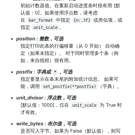
初始计数器值。在重新启动进度条时很有用 [默
认值：0]。如果使用浮点数，请考虑
在
中指定
或类似项，或
bar_format
{n:.3f}
指定
。
unit_scale
position
:
整数，可选
指定打印此条的行偏移量（从 0 开始） 自动确
定（如果未指定）。 对于同时管理多个条（例
如，来自线程）很有用。
postfix
:
字典或
，可选
*
指定要显示在条末尾的附加统计信息。 如果可
能，调用
（字典）。
set_postfix(**postfix)
unit_divisor
:
浮点数，可选
[默认值：1000]，仅在
为 True 时
unit_scale
才有效。
write_bytes
:
布尔值，可选
是否写入字节。如果为 False（默认值），则写