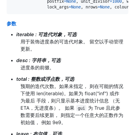
postfix
=
None
, 
unit_divisor
=
1000
, 
wri
lock_args
=
None
, 
nrows
=
None
, 
colour
=
N
参数
iterable
:
可迭代对象，可选
用于装饰进度条的可迭代对象。 留空以手动管理
更新。
desc
:
字符串，可选
进度条的前缀。
total
:
整数或浮点数，可选
预期的迭代次数。如果未指定， 则在可能的情况
下使用 len(iterable)。如果为 float("inf") 或作
为最后 手段，则只显示基本进度统计信息 （无
ETA，无进度条）。 如果
为 True 且此参
gui
数需要后续更新， 则指定一个任意大的正数作为
初始值， 例如 9e9。
leave
:
布尔值，可选