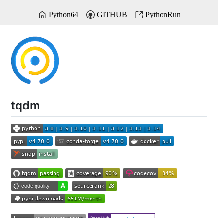
Python64
GITHUB
PythonRun
tqdm