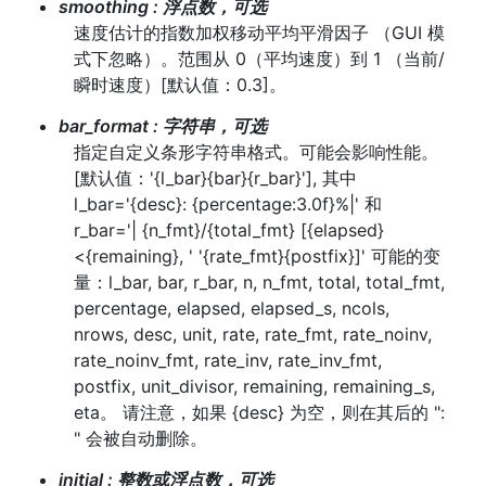
smoothing
:
浮点数，可选
速度估计的指数加权移动平均平滑因子 （GUI 模
式下忽略）。范围从 0（平均速度）到 1 （当前/
瞬时速度）[默认值：0.3]。
bar_format
:
字符串，可选
指定自定义条形字符串格式。可能会影响性能。
[默认值：'{l_bar}{bar}{r_bar}'], 其中
l_bar='{desc}: {percentage:3.0f}%|' 和
r_bar='| {n_fmt}/{total_fmt} [{elapsed}
<{remaining}, ' '{rate_fmt}{postfix}]' 可能的变
量：l_bar, bar, r_bar, n, n_fmt, total, total_fmt,
percentage, elapsed, elapsed_s, ncols,
nrows, desc, unit, rate, rate_fmt, rate_noinv,
rate_noinv_fmt, rate_inv, rate_inv_fmt,
postfix, unit_divisor, remaining, remaining_s,
eta。 请注意，如果 {desc} 为空，则在其后的 ":
" 会被自动删除。
initial
:
整数或浮点数，可选