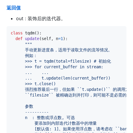
返回值
out : 装饰后的迭代器。
class
tqdm
():

def
update
(
self
, 
n
=
1
):

"""
      手动更新进度条，适用于读取文件的流等情况。
      例如：
      >>> t = tqdm(total=filesize) # 初始化
      >>> for current_buffer in stream:
      ...    ...
      ...    t.update(len(current_buffer))
      >>> t.close()
      强烈推荐最后一行，但如果 ``t.update()`` 的调用方
      ``filesize`` 被精确达到并打印，则可能不是必需的。
      参数
      ----------
      n  : 整数或浮点数, 可选
          要添加到内部迭代计数器中的增量
          [默认值: 1]。如果使用浮点数，请考虑在 ``bar_fo