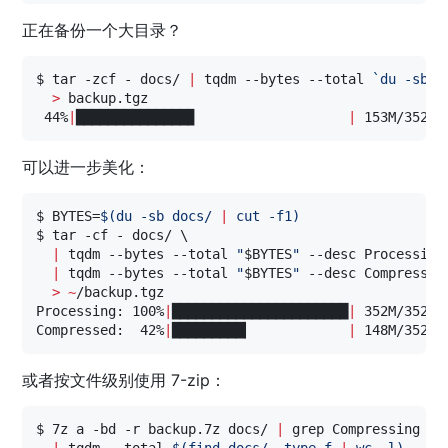
正在备份一个大目录？
$ tar -zcf - docs/ 
|
 tqdm --bytes --total 
`
du -sb d
>
 backup.tgz

 44%
|
██████████████▊                   
|
 153M/352M 
可以进一步美化：
$ BYTES=
$(
du -sb docs/ 
|
 cut -f1
)
$ tar -cf - docs/ \

|
 tqdm --bytes --total 
"
$BYTES
"
 --desc Processing
|
 tqdm --bytes --total 
"
$BYTES
"
 --desc Compressed 
>
~
/backup.tgz

Processing: 100%
|
██████████████████████
|
 352M/352M 
Compressed:  42%
|
█████████▎            
|
 148M/352M 
或者按文件级别使用 7-zip：
$ 7z a -bd -r backup.7z docs/ 
|
 grep Compressing \

|
 tqdm --total 
$(
find docs/ -type f 
|
 wc -l
)
 --un