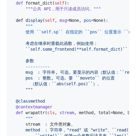
def
format_dict
(
self
):

"""公共 API，用于只读成员访问。"""
def
display
(
self
, 
msg
=
None
, 
pos
=
None
):

"""
      使用 ``self.sp`` 在指定的 ``pos`` 位置显示 ``ms
      考虑在继承时重载此函数，例如使用：
      ``self.some_frontend(**self.format_dict)`` 
      参数
      ----------
      msg  : 字符串, 可选。要显示的内容（默认值：``repr(
      pos  : 整数, 可选。要 ``moveto`` 的位置
        （默认值：``abs(self.pos)``）。
      """
@
classmethod
@
contextmanager
def
wrapattr
(
cls
, 
stream
, 
method
, 
total
=
None
, 
byt
"""
      stream  : 文件类对象。
      method  : 字符串，"read" 或 "write"。``read(
          ``write()`` 的第一个参数应该具有 ``len()``。