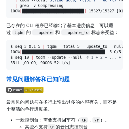
|
 grep -v Compressing

100%
|
██████████████████████████▉
|
 15327/15327 [01:
0
已存在的 CLI 程序已经输出了基本进度信息，可以通
过
的
和
标志来受益：
tqdm
--update
--update_to
$ seq 3 0.1 5 
|
 tqdm --total 5 --update_to --null

100%
|
████████████████████████████████████
|
 5.0/5 [0
$ seq 10 
|
 tqdm --update --null  
#
 1 + 2 + ... + 10
55it [00:00, 90006.52it/s]
常见问题解答和已知问题
最常见的问题与在多行上输出过多的内容有关，而不是一
个整洁的单行进度条。
一般控制台：需要支持回车符（
，
）。
CR
\r
某些不支持
的云日志控制台
\r