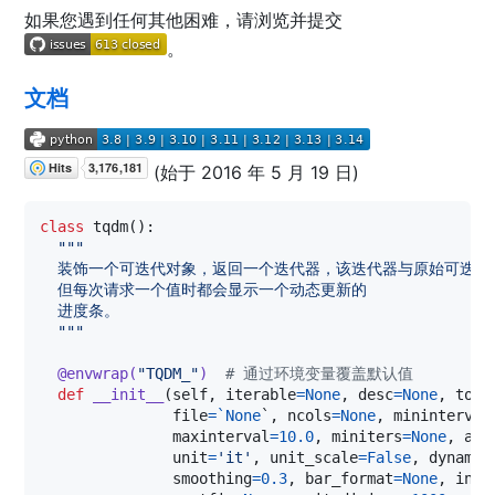
如果您遇到任何其他困难，请浏览并提交
。
文档
(始于 2016 年 5 月 19 日)
class
tqdm
():

"""
  装饰一个可迭代对象，返回一个迭代器，该迭代器与原始可迭代
  但每次请求一个值时都会显示一个动态更新的
  进度条。
  """
@
envwrap
(
"TQDM_"
)  
# 通过环境变量覆盖默认值
def
__init__
(
self
, 
iterable
=
None
, 
desc
=
None
, 
tota
file
=`
None
`, 
ncols
=
None
, 
mininterval
maxinterval
=
10.0
, 
miniters
=
None
, 
asc
unit
=
'it'
, 
unit_scale
=
False
, 
dynamic
smoothing
=
0.3
, 
bar_format
=
None
, 
init