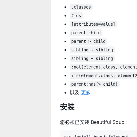
.classes
#ids
[attributes=value]
parent child
parent > child
sibling ~ sibling
sibling + sibling
:not(element.class, elemen
:is(element.class, element
parent:has(> child)
以及
更多
安装
您必须已安装 Beautiful Soup：