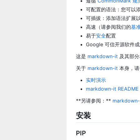
遵循
CommonMark 规
可配置的语法：您可以
可插拔：添加语法扩展
高速（请参阅我们的
基
易于
安全
配置
Google 可信开源软件
这是
markdown-it
及其部分相
关于
markdown-it
本身，请
实时演示
markdown-it README
**另请参阅：**
markdown-i
安装
PIP