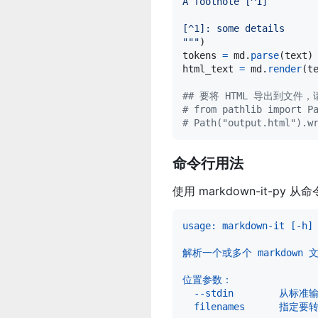
A footnote [^1]
[^1]: some details
"""
tokens
=
md
.
parse
(
text
html_text
=
md
.
render
(
t
## 要将 HTML 导出到文件
# from pathlib import P
# Path("output.html").w
命令行用法
使用 markdown-it-py 从
usage: markdown-it [-h]
解析一个或多个 markdown 
位置参数：
  --stdin        从标
  filenames      指