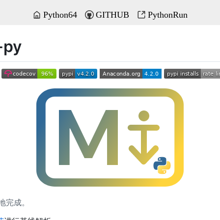
Python64
GITHUB
PythonRun
-py
确地完成。