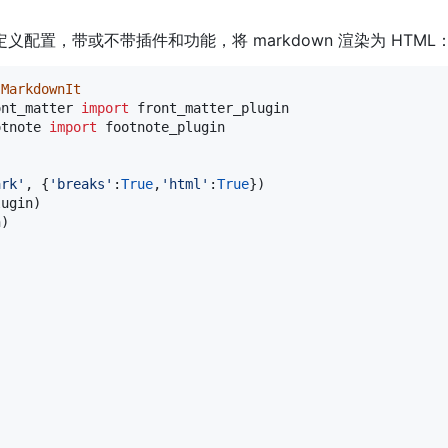
 和自定义配置，带或不带插件和功能，将 markdown 渲染为 HTML
MarkdownIt
ont_matter
import
front_matter_plugin
otnote
import
footnote_plugin
ark'
, {
'breaks'
:
True
,
'html'
:
True
})

lugin
)

n
)
