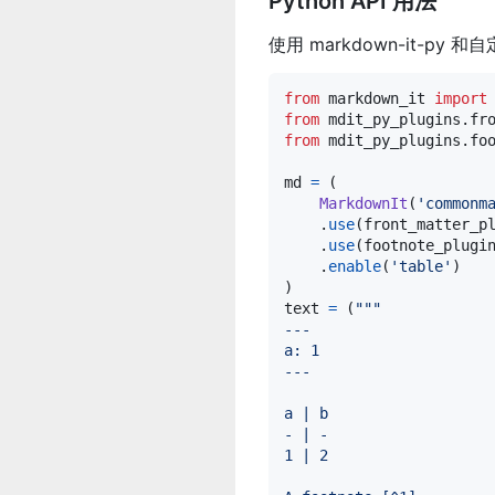
Python API 用法
使用 markdown-it-py
from
markdown_it
import
from
mdit_py_plugins
.
fr
from
mdit_py_plugins
.
fo
md
=
 (

MarkdownIt
(
'commonm
    .
use
(
front_matter_p
    .
use
(
footnote_plugi
    .
enable
(
'table'
)

text
=
 (
"""
---
a: 1
---
a | b
- | -
1 | 2