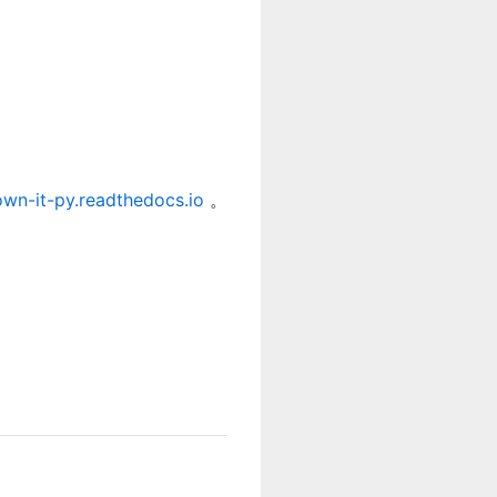
own-it-py.readthedocs.io
。