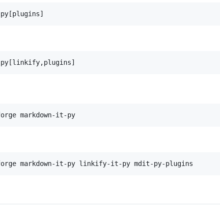
-py[plugins]
-py[linkify,plugins]
forge markdown-it-py
forge markdown-it-py linkify-it-py mdit-py-plugins